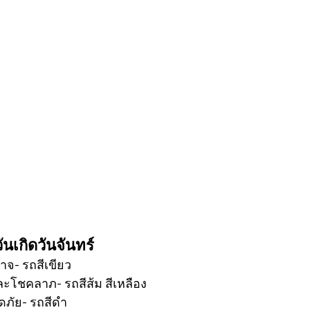
นเกิดวันจันทร์ 
าจ- รถสีเขียว
และโชคลาภ- รถสีส้ม สีเหลือง
ดภัย- รถสีดำ