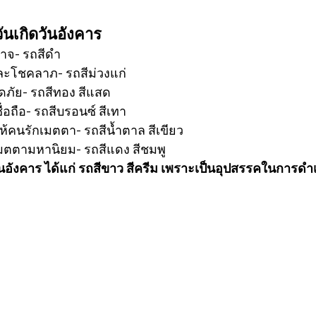
นเกิดวันอังคาร
นาจ- รถสีดำ 
และโชคลาภ- รถสีม่วงแก่
ภัย- รถสีทอง สีแสด 
ื่อถือ- รถสีบรอนซ์ สีเทา
ห้คนรักเมตตา- รถสีน้ำตาล สีเขียว
งเมตตามหานิยม- รถสีแดง สีชมพู
นอังคาร ได้แก่ รถสีขาว สีครีม เพราะเป็นอุปสรรคในการดำเ