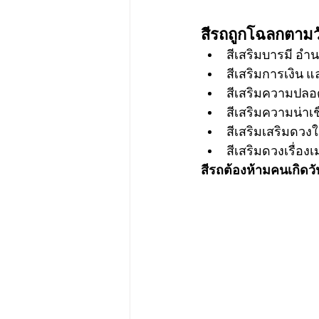
สีรถถูกโฉลกตามวั
สีเสริมบารมี อำ
สีเสริมการเงิน 
สีเสริมความปลอด
สีเสริมความน่าเช
สีเสริมเสริมดวงใ
สีเสริมดวงเรื่อ
สีรถต้องห้ามคนเกิดวั