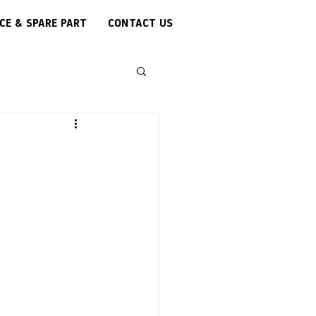
CE & SPARE PART
CONTACT US