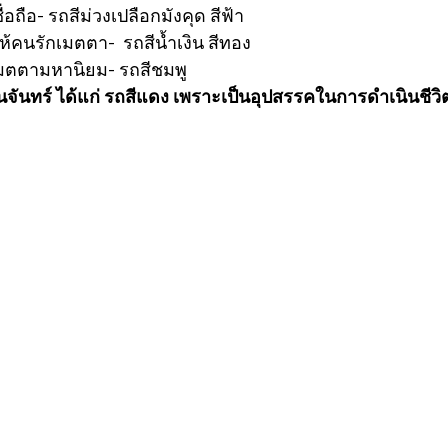
่อถือ- รถสีม่วงเปลือกมังคุด สีฟ้า
้คนรักเมตตา-  รถสีน้ำเงิน สีทอง     
เมตตามหานิยม- รถสีชมพู      
นจันทร์ ได้แก่ รถสีแดง เพราะเป็นอุปสรรคในการดำเนินชีวิ