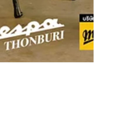
Vespa Thonburi
Jun 29
0 min read
Vespa Thonburi | Celebrating 80
Years Of Vespa