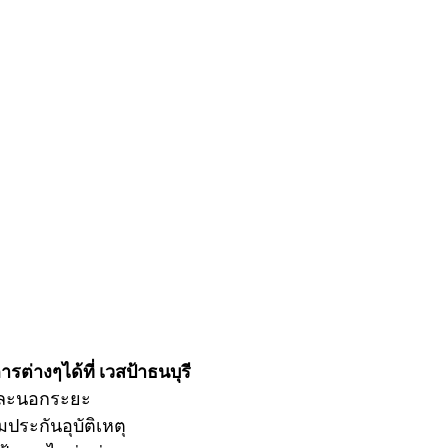
รต่างๆได้ที่ เวสป้าธนบุรี
และนอกระยะ
มประกันอุบัติเหตุ