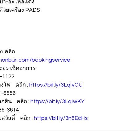
สป้า-อะไหล่แต่ง
ด้วยเครื่อง PADS 
e คลิก 
honburi.com/bookingservice
ะยะ เช็คอาการ
-1122
พ    คลิก : 
https://bit.ly/3LqIvGU
4-6556
น    คลิก : 
https://bit.ly/3LqIwKY
636-3614
สดิ์    คลิก : 
https://bit.ly/3n6EcHs